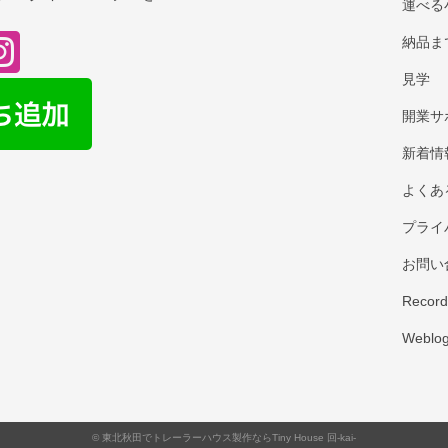
運べる
納品ま
見学
開業サ
新着情
よくあ
プライ
お問い
Record
Weblo
©
東北秋田でトレーラーハウス製作ならTiny House 回-kai-